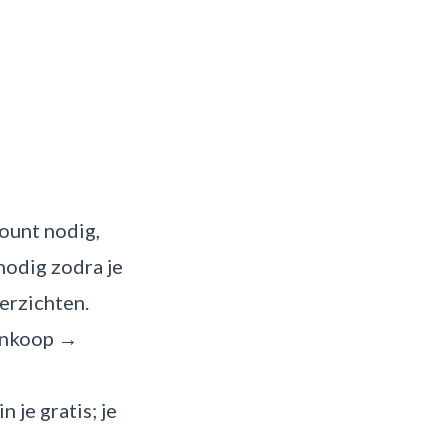
count nodig,
nodig zodra je
erzichten.
 inkoop →
je gratis; je