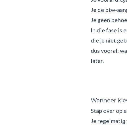
Je de btw-aang
Je geen behoe
In die fase is
die je niet ge
dus vooral: wa
later.
Wanneer kie
Stap over op 
Je regelmatig 