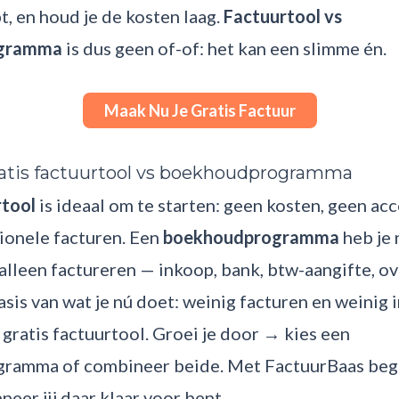
t, en houd je de kosten laag.
Factuurtool vs
ogramma
is dus geen of-of: het kan een slimme én.
Maak Nu Je Gratis Factuur
ratis factuurtool vs boekhoudprogramma
rtool
is ideaal om te starten: geen kosten, geen ac
sionele facturen. Een
boekhoudprogramma
heb je 
alleen factureren — inkoop, bank, btw-aangifte, ov
asis van wat je nú doet: weinig facturen en weinig
gratis factuurtool. Groei je door → kies een
amma of combineer beide. Met FactuurBaas begin 
neer jij daar klaar voor bent.