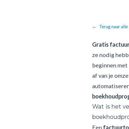
←
Terug naar alle
Gratis factu
ze nodig hebb
beginnen met 
af van je omze
automatiseren.
boekhoudpr
Wat is het v
boekhoudpr
Een
factuurto