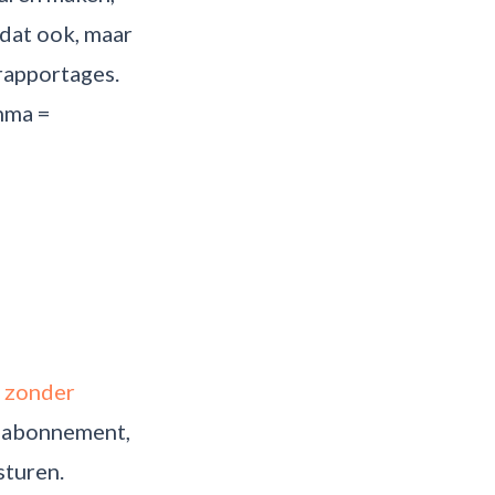
dat ook, maar
 rapportages.
mma =
n zonder
en abonnement,
sturen.