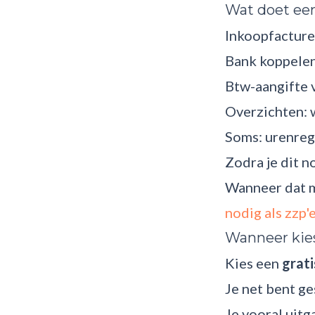
Wat doet ee
Inkoopfactur
Bank koppelen 
Btw-aangifte 
Overzichten: w
Soms: urenregi
Zodra je dit 
Wanneer dat m
nodig als zzp'
Wanneer kies
Kies een
grati
Je net bent ge
Je vooral uit