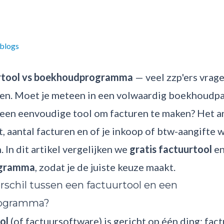
 blogs
urtool vs boekhoudprogramma
— veel zzp'ers vrage
en. Moet je meteen in een volwaardig boekhoudpak
een eenvoudige tool om facturen te maken? Het 
t, aantal facturen en of je inkoop of btw-aangifte w
 In dit artikel vergelijken we
gratis factuurtool
e
ogramma
, zodat je de juiste keuze maakt.
erschil tussen een factuurtool en een
ogramma?
ol
(of factuursoftware) is gericht op één ding: fac