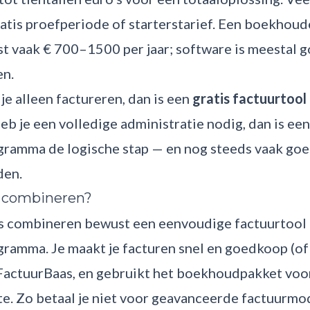
tis proefperiode of starterstarief. Een boekhoude
t vaak € 700–1500 per jaar; software is meestal 
en.
 je alleen factureren, dan is een
gratis factuurtool
eb je een volledige administratie nodig, dan is een
amma de logische stap — en nog steeds vaak go
den.
e combineren?
ers combineren bewust een eenvoudige factuurtool
amma. Je maakt je facturen snel en goedkoop (of g
FactuurBaas, en gebruikt het boekhoudpakket voo
e. Zo betaal je niet voor geavanceerde factuurmod