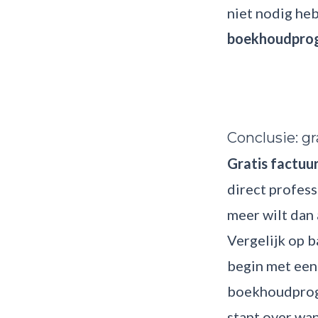
niet nodig heb
boekhoudpr
Conclusie: g
Gratis factuu
direct profes
meer wilt dan 
Vergelijk op b
begin met een 
boekhoudprogr
stapt over wan