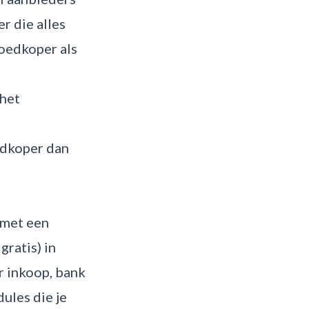
r die alles
goedkoper als
het
edkoper dan
 met een
ratis) in
r inkoop, bank
ules die je