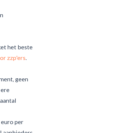
en
et het beste
r zzp'ers
.
ement, geen
dere
 aantal
 euro per
el aanbieders