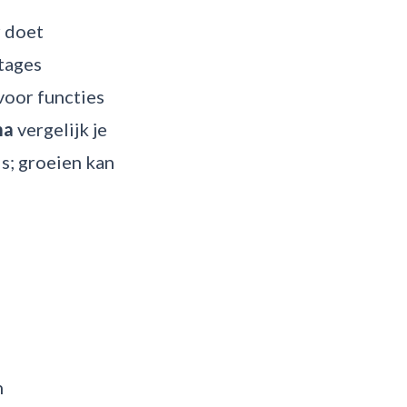
r doet
tages
voor functies
ma
vergelijk je
is; groeien kan
n