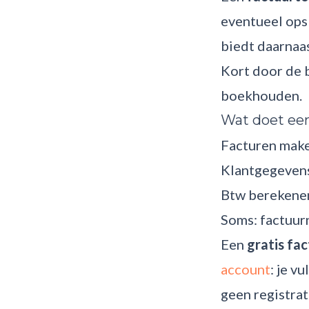
eventueel ops
biedt daarnaas
Kort door de 
boekhouden.
Wat doet een
Facturen make
Klantgegevens
Btw berekenen
Soms: factuur
Een
gratis fa
account
: je v
geen registrat