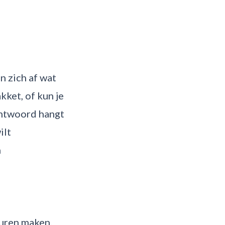
n zich af wat
ket, of kun je
antwoord hangt
ilt
n
turen maken,