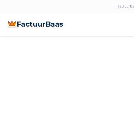
FactuurBaa
FactuurBaas
Gepubliceerd:
5 februari 2026