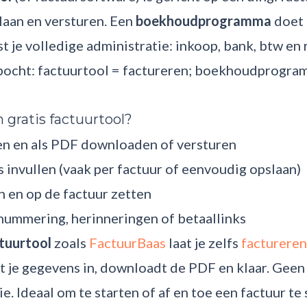
laan en versturen. Een
boekhoudprogramma
doet 
t je volledige administratie: inkoop, bank, btw en
bocht: factuurtool = factureren; boekhoudprogra
 gratis factuurtool?
n en als PDF downloaden of versturen
 invullen (vaak per factuur of eenvoudig opslaan)
 en op de factuur zetten
nummering, herinneringen of betaallinks
ctuurtool
zoals
FactuurBaas
laat je zelfs
facturere
ult je gegevens in, downloadt de PDF en klaar. Ge
ie. Ideaal om te starten of af en toe een factuur te 