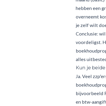
hebben een gra
overneemt kos
je zelf wilt do
Conclusie: wil
voordeligst. H
boekhoudprogr
alles uitbeste
Kun je beid
Ja. Veel zzp'
boekhoudprogr
bijvoorbeeld 
en btw-aangift