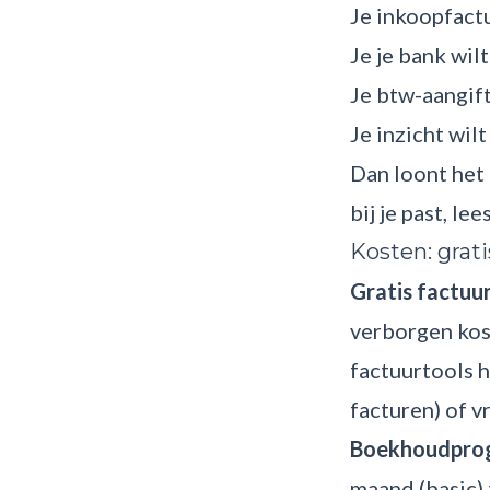
Je inkoopfact
Je je bank wi
Je btw-aangif
Je inzicht wilt
Dan loont het
bij je past, le
Kosten: grat
Gratis factuur
verborgen kos
factuurtools h
facturen) of 
Boekhoudpro
maand (basic) 