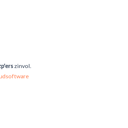
p'ers
zinvol.
oudsoftware