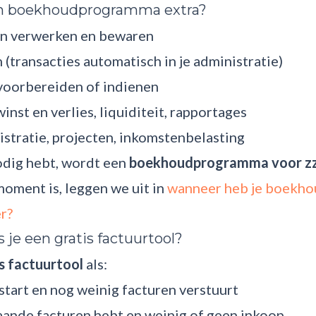
n boekhoudprogramma extra?
en verwerken en bewaren
(transacties automatisch in je administratie)
voorbereiden of indienen
inst en verlies, liquiditeit, rapportages
stratie, projecten, inkomstenbelasting
nodig hebt, wordt een
boekhoudprogramma voor zz
oment is, leggen we uit in
wanneer heb je boekh
er?
 je een gratis factuurtool?
s factuurtool
als:
start en nog weinig facturen verstuurt
gaande facturen hebt en weinig of geen inkoop