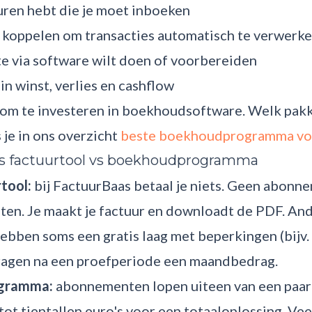
uren hebt die je moet inboeken
lt koppelen om transacties automatisch te verwerk
te via software wilt doen of voorbereiden
 in winst, verlies en cashflow
 om te investeren in boekhoudsoftware. Welk pakk
es je in ons overzicht
beste boekhoudprogramma voo
is factuurtool vs boekhoudprogramma
tool:
bij FactuurBaas betaal je niets. Geen abonn
ten. Je maakt je factuur en downloadt de PDF. An
ebben soms een gratis laag met beperkingen (bijv.
vragen na een proefperiode een maandbedrag.
gramma:
abonnementen lopen uiteen van een paar
tot tientallen euro's voor een totaaloplossing. Ve