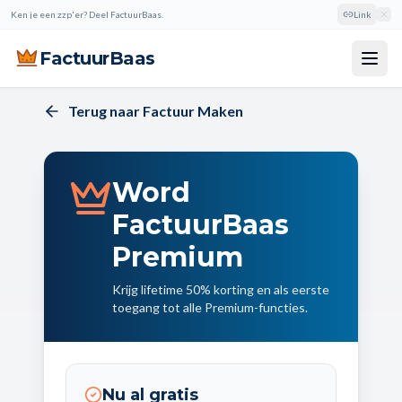
Link
Ken je een zzp'er? Deel FactuurBaas.
FactuurBaas
Terug naar Factuur Maken
Word
FactuurBaas
Premium
Krijg lifetime 50% korting en als eerste
toegang tot alle Premium-functies.
Nu al gratis