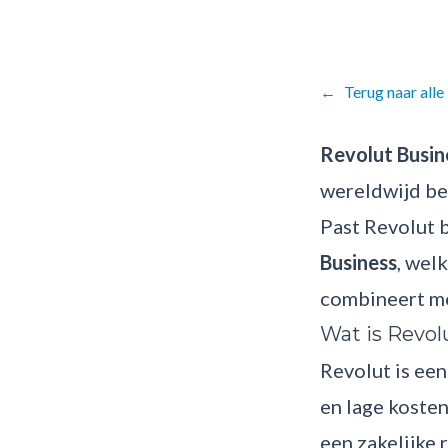
←
Terug naar alle
Revolut Busin
wereldwijd bet
Past Revolut bi
Business
, wel
combineert met
Wat is Revol
Revolut is een
en lage koste
een zakelijke 