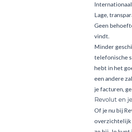
Internationaal
Lage, transpar
Geen behoefte
vindt.
Minder geschi
telefonische 
hebt in het g
een andere zak
je facturen, g
Revolut en je
Of je nu bij R
overzichtelijk
ze bij. Je kunt