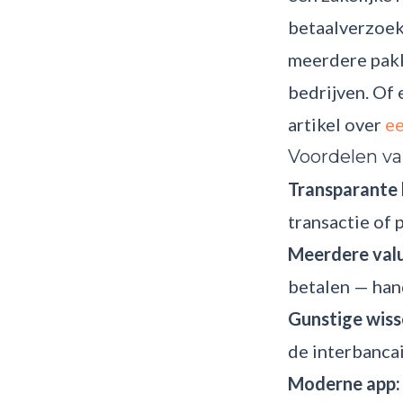
betaalverzoeke
meerdere pakk
bedrijven. Of
artikel over
ee
Voordelen va
Transparante 
transactie of 
Meerdere valu
betalen — hand
Gunstige wiss
de interbancai
Moderne app: